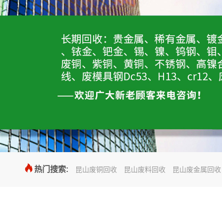

热门搜索:
昆山废铜回收
昆山废料回收
昆山废金属回收