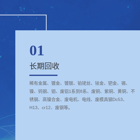
01
长期回收
稀有金属、镀金、镀银、铂铑丝、铱金、钯金、锡、
镍、钨钢、钼、废铝1系到8系、废铜、紫铜、黄铜、不
锈钢、高镍合金、废电机、电线、废模具钢Dc53、
H13、cr12、废钢等。