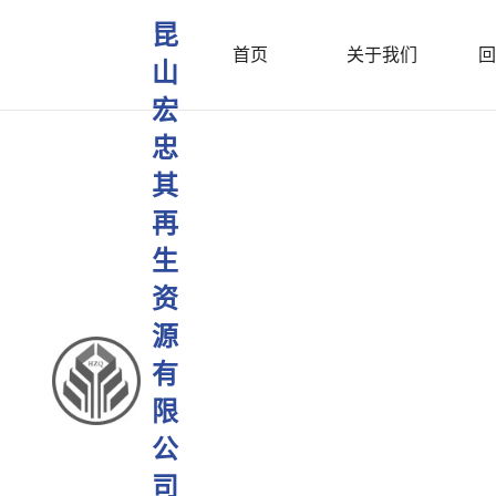
昆
首页
关于我们
回
山
宏
忠
其
再
生
资
源
有
限
公
司