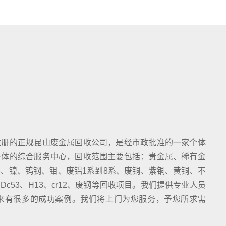
注册的正规昆山废金属回收公司，是经市政批准的一家个体
一体的综合服务中心，回收范围主要包括：贵金属、稀有金
、镍、钨钢、钼、废铝1系到8系、废铜、紫铜、黄铜、不
c53、H13、cr12、废钢等回收项目。我们提供专业人员
来有很多的成功案例。我们将上门为您服务，予您所求需