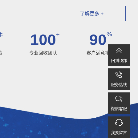
了解更多 +
年
+
%
100
90

验
专业回收团队
客户满意率
回到顶部

服务热线

微信客服

我要留言