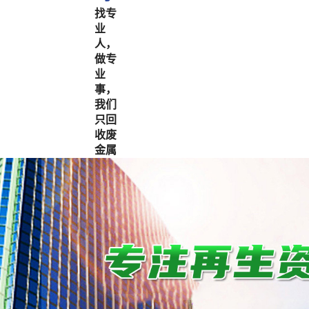
找专
业
人，
做专
业
事，
我们
只回
收废
金属