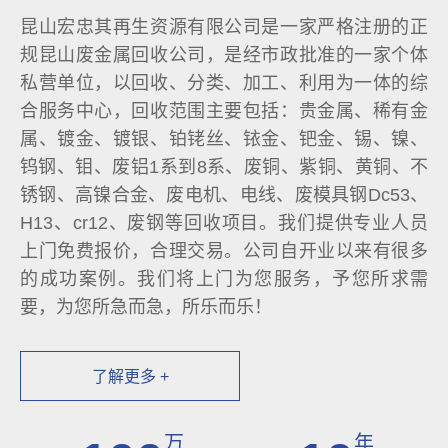
昆山宏忠其再生资源有限公司是一家严格注册的正
规昆山废金属回收公司，是经市政批准的一家个体
私营单位，以回收、分类、加工、利用为一体的综
合服务中心，回收范围主要包括：贵金属、稀有金
属、镀金、镀银、铂铑丝、铱金、钯金、锡、镍、
钨钢、钼、废铝1系到8系、废铜、紫铜、黄铜、不
锈钢、高镍合金、废电机、电线、废模具钢Dc53、
H13、cr12、废钢等回收项目。我们提供专业人员
上门免费报价，合理交易。公司自开业以来有很多
的成功案例。我们将上门为您服务，予您所求需
要，为您所急而急，所乐而乐！
了解更多 +
万
年