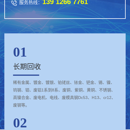
139 1266 7761

服务热线：
01
长期回收
稀有金属、镀金、镀银、铂铑丝、铱金、钯金、锡、镍、
钨钢、钼、废铝1系到8系、废铜、紫铜、黄铜、不锈钢、
高镍合金、废电机、电线、废模具钢Dc53、H13、cr12、
废钢等。
02