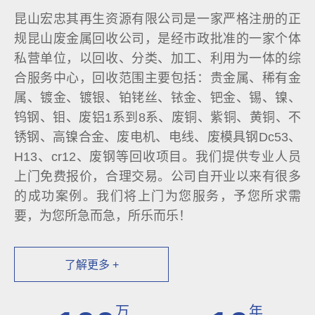
昆山宏忠其再生资源有限公司是一家严格注册的正
规昆山废金属回收公司，是经市政批准的一家个体
私营单位，以回收、分类、加工、利用为一体的综
合服务中心，回收范围主要包括：贵金属、稀有金
属、镀金、镀银、铂铑丝、铱金、钯金、锡、镍、
钨钢、钼、废铝1系到8系、废铜、紫铜、黄铜、不
锈钢、高镍合金、废电机、电线、废模具钢Dc53、
H13、cr12、废钢等回收项目。我们提供专业人员
上门免费报价，合理交易。公司自开业以来有很多
的成功案例。我们将上门为您服务，予您所求需
要，为您所急而急，所乐而乐！
了解更多 +
万
年