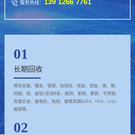
139 1266 7761

服务热线：
01
长期回收
稀有金属、镀金、镀银、铂铑丝、铱金、钯金、锡、镍、
钨钢、钼、废铝1系到8系、废铜、紫铜、黄铜、不锈钢、
高镍合金、废电机、电线、废模具钢Dc53、H13、cr12、
废钢等。
02