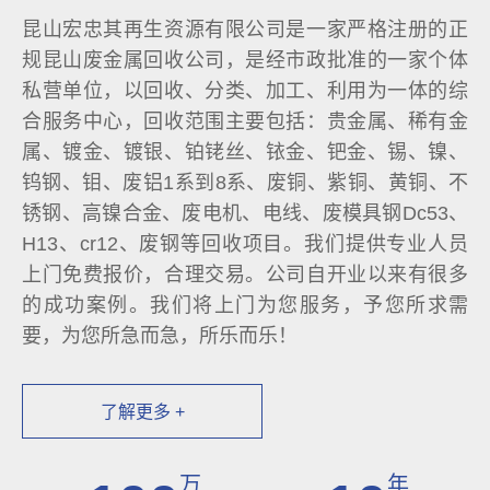
昆山宏忠其再生资源有限公司是一家严格注册的正
规昆山废金属回收公司，是经市政批准的一家个体
私营单位，以回收、分类、加工、利用为一体的综
合服务中心，回收范围主要包括：贵金属、稀有金
属、镀金、镀银、铂铑丝、铱金、钯金、锡、镍、
钨钢、钼、废铝1系到8系、废铜、紫铜、黄铜、不
锈钢、高镍合金、废电机、电线、废模具钢Dc53、
H13、cr12、废钢等回收项目。我们提供专业人员
上门免费报价，合理交易。公司自开业以来有很多
的成功案例。我们将上门为您服务，予您所求需
要，为您所急而急，所乐而乐！
了解更多 +
万
年