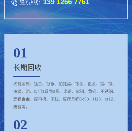
139 1266 7761

服务热线：
01
长期回收
稀有金属、镀金、镀银、铂铑丝、铱金、钯金、锡、镍、
钨钢、钼、废铝1系到8系、废铜、紫铜、黄铜、不锈钢、
高镍合金、废电机、电线、废模具钢Dc53、H13、cr12、
废钢等。
02