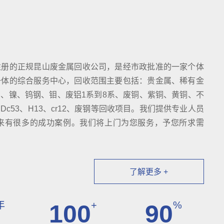
注册的正规昆山废金属回收公司，是经市政批准的一家个体
一体的综合服务中心，回收范围主要包括：贵金属、稀有金
、镍、钨钢、钼、废铝1系到8系、废铜、紫铜、黄铜、不
c53、H13、cr12、废钢等回收项目。我们提供专业人员
来有很多的成功案例。我们将上门为您服务，予您所求需
了解更多 +
年
+
%
100
90