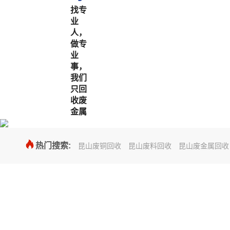
找专
业
人，
做专
业
事，
我们
只回
收废
金属

热门搜索:
昆山废铜回收
昆山废料回收
昆山废金属回收