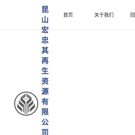
昆
首页
关于我们
回
山
宏
忠
其
再
生
资
源
有
限
公
司