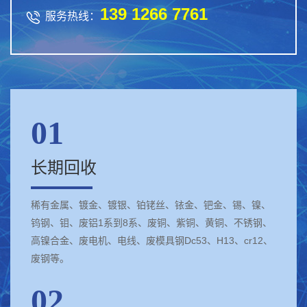
139 1266 7761

服务热线：
01
长期回收
稀有金属、镀金、镀银、铂铑丝、铱金、钯金、锡、镍、
钨钢、钼、废铝1系到8系、废铜、紫铜、黄铜、不锈钢、
高镍合金、废电机、电线、废模具钢Dc53、H13、cr12、
废钢等。
02