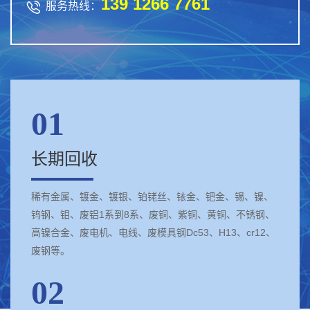
139 1266 7761

服务热线：
01
长期回收
稀有金属、镀金、镀银、铂铑丝、铱金、钯金、锡、镍、
钨钢、钼、废铝1系到8系、废铜、紫铜、黄铜、不锈钢、
高镍合金、废电机、电线、废模具钢Dc53、H13、cr12、
废钢等。
02