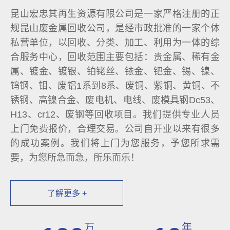
昆山宏忠其再生资源有限公司是一家严格注册的正
规昆山废金属回收公司，是经市政批准的一家个体
私营单位，以回收、分类、加工、利用为一体的综
合服务中心，回收范围主要包括：贵金属、稀有金
属、镀金、镀银、铂铑丝、铱金、钯金、锡、镍、
钨钢、钼、废铝1系到8系、废铜、紫铜、黄铜、不
锈钢、高镍合金、废电机、电线、废模具钢Dc53、
H13、cr12、废钢等回收项目。我们提供专业人员
上门免费报价，合理交易。公司自开业以来有很多
的成功案例。我们将上门为您服务，予您所求需
要，为您所急而急，所乐而乐！
了解更多 +
万
年