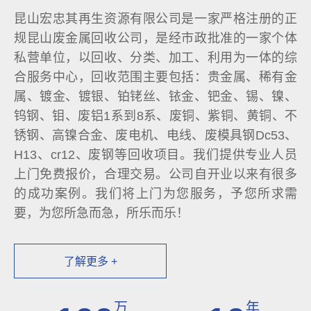
昆山宏忠其再生资源有限公司是一家严格注册的正
规昆山废金属回收公司，是经市政批准的一家个体
私营单位，以回收、分类、加工、利用为一体的综
合服务中心，回收范围主要包括：贵金属、稀有金
属、镀金、镀银、铂铑丝、铱金、钯金、锡、镍、
钨钢、钼、废铝1系到8系、废铜、紫铜、黄铜、不
锈钢、高镍合金、废电机、电线、废模具钢Dc53、
H13、cr12、废钢等回收项目。我们提供专业人员
上门免费报价，合理交易。公司自开业以来有很多
的成功案例。我们将上门为您服务，予您所求需
要，为您所急而急，所乐而乐！
了解更多 +
万
年