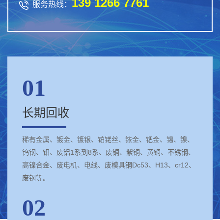
139 1266 7761

服务热线：
01
长期回收
稀有金属、镀金、镀银、铂铑丝、铱金、钯金、锡、镍、
钨钢、钼、废铝1系到8系、废铜、紫铜、黄铜、不锈钢、
高镍合金、废电机、电线、废模具钢Dc53、H13、cr12、
废钢等。
02