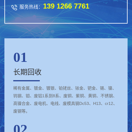
139 1266 7761

服务热线：
01
长期回收
稀有金属、镀金、镀银、铂铑丝、铱金、钯金、锡、镍、
钨钢、钼、废铝1系到8系、废铜、紫铜、黄铜、不锈钢、
高镍合金、废电机、电线、废模具钢Dc53、H13、cr12、
废钢等。
02