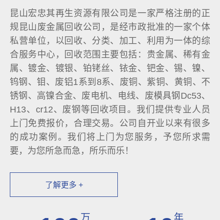
昆山宏忠其再生资源有限公司是一家严格注册的正
规昆山废金属回收公司，是经市政批准的一家个体
私营单位，以回收、分类、加工、利用为一体的综
合服务中心，回收范围主要包括：贵金属、稀有金
属、镀金、镀银、铂铑丝、铱金、钯金、锡、镍、
钨钢、钼、废铝1系到8系、废铜、紫铜、黄铜、不
锈钢、高镍合金、废电机、电线、废模具钢Dc53、
H13、cr12、废钢等回收项目。我们提供专业人员
上门免费报价，合理交易。公司自开业以来有很多
的成功案例。我们将上门为您服务，予您所求需
要，为您所急而急，所乐而乐！
了解更多 +
万
年