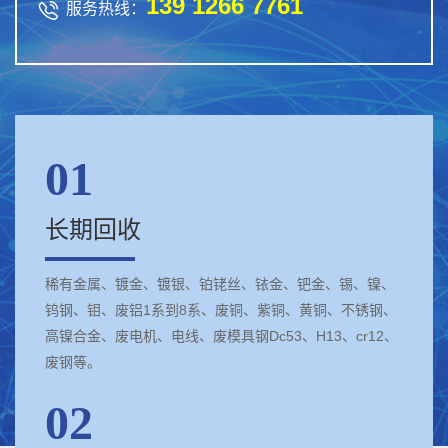
139 1266 7761

服务热线：
01
长期回收
稀有金属、镀金、镀银、铂铑丝、铱金、钯金、锡、镍、
钨钢、钼、废铝1系到8系、废铜、紫铜、黄铜、不锈钢、
高镍合金、废电机、电线、废模具钢Dc53、H13、cr12、
废钢等。
02