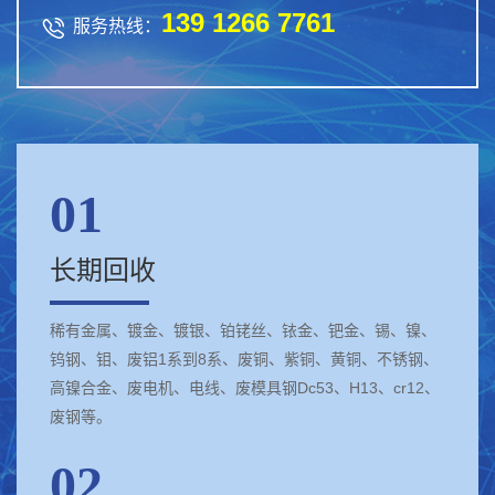
139 1266 7761

服务热线：
01
长期回收
稀有金属、镀金、镀银、铂铑丝、铱金、钯金、锡、镍、
钨钢、钼、废铝1系到8系、废铜、紫铜、黄铜、不锈钢、
高镍合金、废电机、电线、废模具钢Dc53、H13、cr12、
废钢等。
02