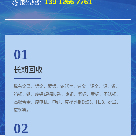
139 1266 7761

服务热线：
01
长期回收
稀有金属、镀金、镀银、铂铑丝、铱金、钯金、锡、镍、
钨钢、钼、废铝1系到8系、废铜、紫铜、黄铜、不锈钢、
高镍合金、废电机、电线、废模具钢Dc53、H13、cr12、
废钢等。
02