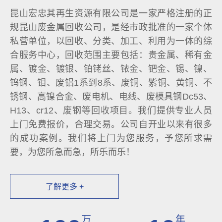
昆山宏忠其再生资源有限公司是一家严格注册的正
规昆山废金属回收公司，是经市政批准的一家个体
私营单位，以回收、分类、加工、利用为一体的综
合服务中心，回收范围主要包括：贵金属、稀有金
属、镀金、镀银、铂铑丝、铱金、钯金、锡、镍、
钨钢、钼、废铝1系到8系、废铜、紫铜、黄铜、不
锈钢、高镍合金、废电机、电线、废模具钢Dc53、
H13、cr12、废钢等回收项目。我们提供专业人员
上门免费报价，合理交易。公司自开业以来有很多
的成功案例。我们将上门为您服务，予您所求需
要，为您所急而急，所乐而乐！
了解更多 +
万
年