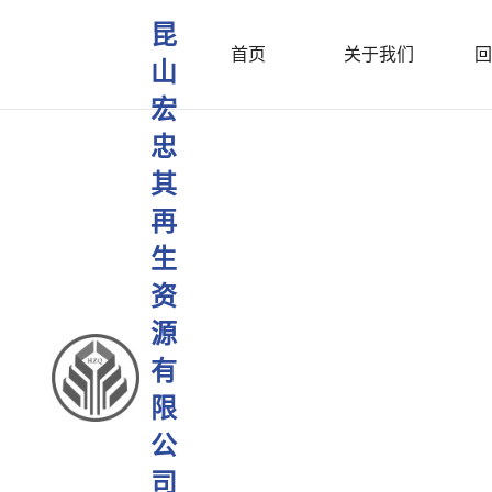
昆
首页
关于我们
回
山
宏
忠
其
再
生
资
源
有
限
公
司