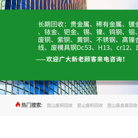

热门搜索:
昆山废铜回收
昆山废料回收
昆山废金属回收