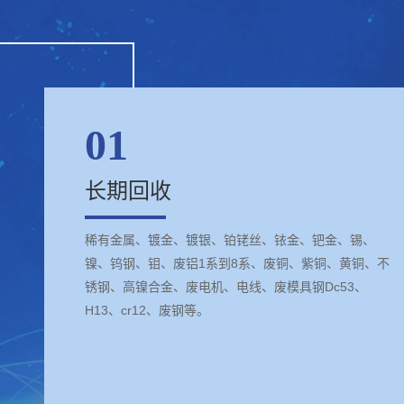
01
长期回收
稀有金属、镀金、镀银、铂铑丝、铱金、钯金、锡、
镍、钨钢、钼、废铝1系到8系、废铜、紫铜、黄铜、不
锈钢、高镍合金、废电机、电线、废模具钢Dc53、
H13、cr12、废钢等。