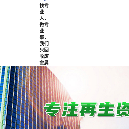
找专
业
人，
做专
业
事，
我们
只回
收废
金属