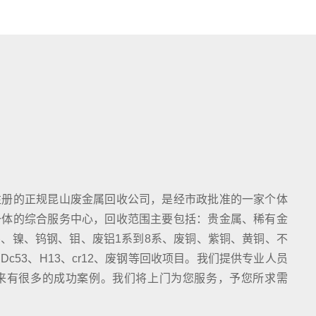
注册的正规昆山废金属回收公司，是经市政批准的一家个体
一体的综合服务中心，回收范围主要包括：贵金属、稀有金
、镍、钨钢、钼、废铝1系到8系、废铜、紫铜、黄铜、不
c53、H13、cr12、废钢等回收项目。我们提供专业人员
来有很多的成功案例。我们将上门为您服务，予您所求需