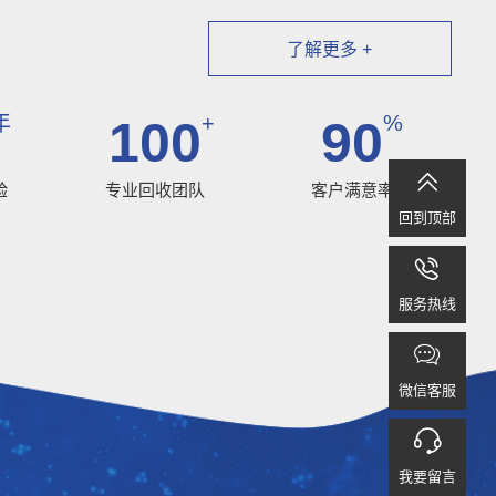
了解更多 +
年
+
%
100
90

验
专业回收团队
客户满意率
回到顶部

服务热线

微信客服

我要留言