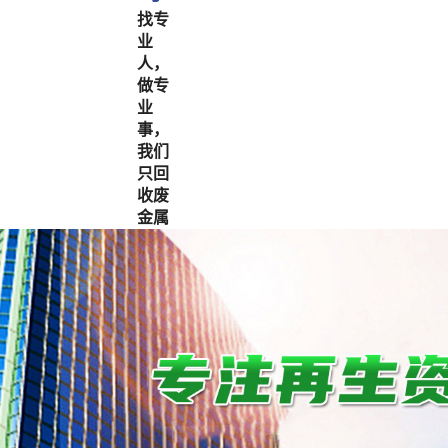
找专
业
人，
做专
业
事，
我们
只回
收废
金属