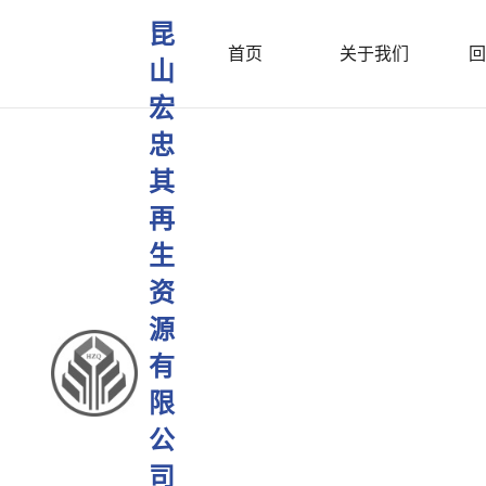
昆
首页
关于我们
回
山
宏
忠
其
再
生
资
源
有
限
公
司