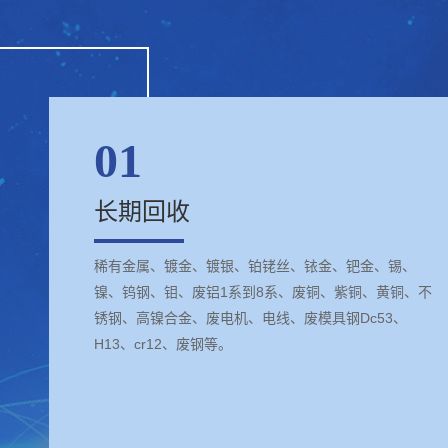
01
长期回收
稀有金属、镀金、镀银、铂铑丝、铱金、钯金、锡、
镍、钨钢、钼、废铝1系到8系、废铜、紫铜、黄铜、不
锈钢、高镍合金、废电机、电线、废模具钢Dc53、
H13、cr12、废钢等。