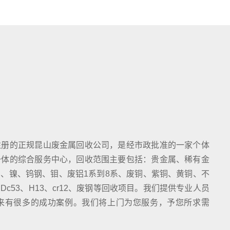
注册的正规昆山废金属回收公司，是经市政批准的一家个体
一体的综合服务中心，回收范围主要包括：贵金属、稀有金
、镍、钨钢、钼、废铝1系到8系、废铜、紫铜、黄铜、不
c53、H13、cr12、废钢等回收项目。我们提供专业人员
来有很多的成功案例。我们将上门为您服务，予您所求需