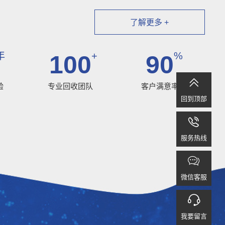
了解更多 +
年
+
%
100
90

验
专业回收团队
客户满意率
回到顶部

服务热线

微信客服

我要留言