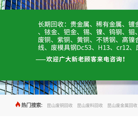

热门搜索:
昆山废铜回收
昆山废料回收
昆山废金属回收