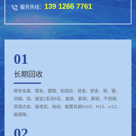
139 1266 7761

服务热线：
01
长期回收
稀有金属、镀金、镀银、铂铑丝、铱金、钯金、锡、镍、
钨钢、钼、废铝1系到8系、废铜、紫铜、黄铜、不锈钢、
高镍合金、废电机、电线、废模具钢Dc53、H13、cr12、
废钢等。
02