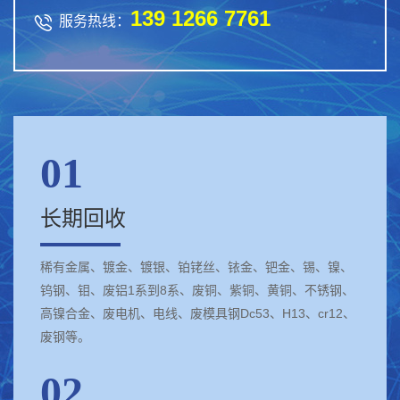
139 1266 7761

服务热线：
01
长期回收
稀有金属、镀金、镀银、铂铑丝、铱金、钯金、锡、镍、
钨钢、钼、废铝1系到8系、废铜、紫铜、黄铜、不锈钢、
高镍合金、废电机、电线、废模具钢Dc53、H13、cr12、
废钢等。
02