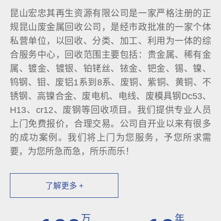
昆山宏忠其再生资源有限公司是一家严格注册的正
规昆山废金属回收公司，是经市政批准的一家个体
私营单位，以回收、分类、加工、利用为一体的综
合服务中心，回收范围主要包括：贵金属、稀有金
属、镀金、镀银、铂铑丝、铱金、钯金、锡、镍、
钨钢、钼、废铝1系到8系、废铜、紫铜、黄铜、不
锈钢、高镍合金、废电机、电线、废模具钢Dc53、
H13、cr12、废钢等回收项目。我们提供专业人员
上门免费报价，合理交易。公司自开业以来有很多
的成功案例。我们将上门为您服务，予您所求需
要，为您所急而急，所乐而乐！
了解更多 +
万
年