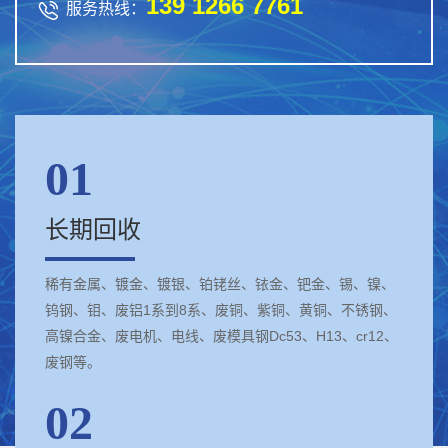
139 1266 7761

服务热线：
01
长期回收
稀有金属、镀金、镀银、铂铑丝、铱金、钯金、锡、镍、
钨钢、钼、废铝1系到8系、废铜、紫铜、黄铜、不锈钢、
高镍合金、废电机、电线、废模具钢Dc53、H13、cr12、
废钢等。
02