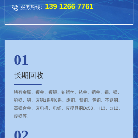
139 1266 7761

服务热线：
01
长期回收
稀有金属、镀金、镀银、铂铑丝、铱金、钯金、锡、镍、
钨钢、钼、废铝1系到8系、废铜、紫铜、黄铜、不锈钢、
高镍合金、废电机、电线、废模具钢Dc53、H13、cr12、
废钢等。
02