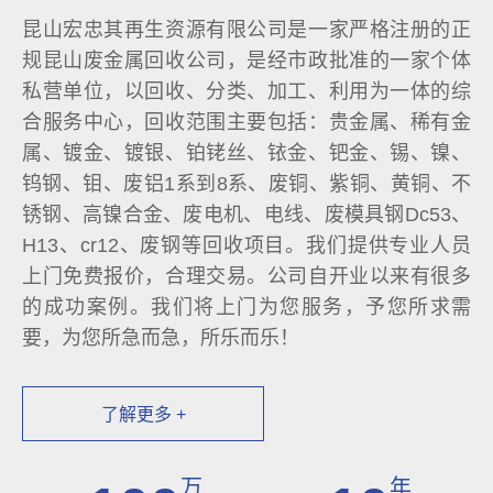
昆山宏忠其再生资源有限公司是一家严格注册的正
规昆山废金属回收公司，是经市政批准的一家个体
私营单位，以回收、分类、加工、利用为一体的综
合服务中心，回收范围主要包括：贵金属、稀有金
属、镀金、镀银、铂铑丝、铱金、钯金、锡、镍、
钨钢、钼、废铝1系到8系、废铜、紫铜、黄铜、不
锈钢、高镍合金、废电机、电线、废模具钢Dc53、
H13、cr12、废钢等回收项目。我们提供专业人员
上门免费报价，合理交易。公司自开业以来有很多
的成功案例。我们将上门为您服务，予您所求需
要，为您所急而急，所乐而乐！
了解更多 +
万
年