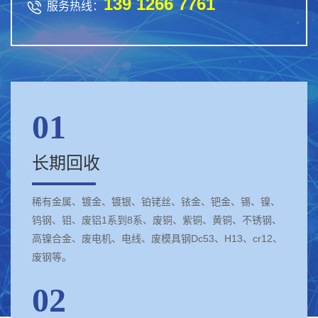
139 1266 7761

服务热线：
01
长期回收
稀有金属、镀金、镀银、铂铑丝、铱金、钯金、锡、镍、
钨钢、钼、废铝1系到8系、废铜、紫铜、黄铜、不锈钢、
高镍合金、废电机、电线、废模具钢Dc53、H13、cr12、
废钢等。
02