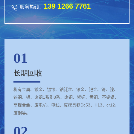
139 1266 7761

服务热线：
01
长期回收
稀有金属、镀金、镀银、铂铑丝、铱金、钯金、锡、镍、
钨钢、钼、废铝1系到8系、废铜、紫铜、黄铜、不锈钢、
高镍合金、废电机、电线、废模具钢Dc53、H13、cr12、
废钢等。
02