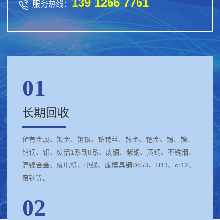
139 1266 7761

服务热线：
01
长期回收
稀有金属、镀金、镀银、铂铑丝、铱金、钯金、锡、镍、
钨钢、钼、废铝1系到8系、废铜、紫铜、黄铜、不锈钢、
高镍合金、废电机、电线、废模具钢Dc53、H13、cr12、
废钢等。
02