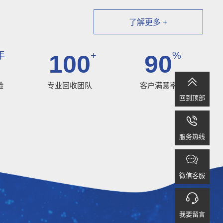
了解更多 +
年
+
%
100
90

验
专业回收团队
客户满意率
回到顶部

服务热线

微信客服

我要留言