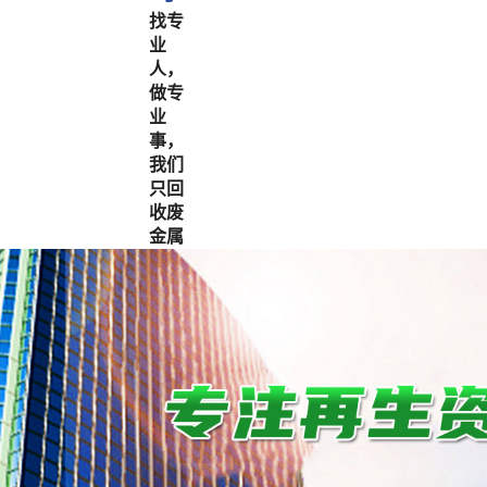
找专
业
人，
做专
业
事，
我们
只回
收废
金属