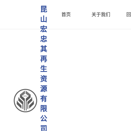
昆
首页
关于我们
回
山
宏
忠
其
再
生
资
源
有
限
公
司