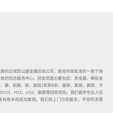
注册的正规昆山废金属回收公司，是经市政批准的一家个体
一体的综合服务中心，回收范围主要包括：贵金属、稀有金
、镍、钨钢、钼、废铝1系到8系、废铜、紫铜、黄铜、不
c53、H13、cr12、废钢等回收项目。我们提供专业人员
来有很多的成功案例。我们将上门为您服务，予您所求需