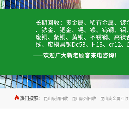

热门搜索:
昆山废铜回收
昆山废料回收
昆山废金属回收