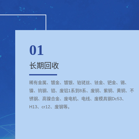
01
长期回收
稀有金属、镀金、镀银、铂铑丝、铱金、钯金、锡、
镍、钨钢、钼、废铝1系到8系、废铜、紫铜、黄铜、不
锈钢、高镍合金、废电机、电线、废模具钢Dc53、
H13、cr12、废钢等。