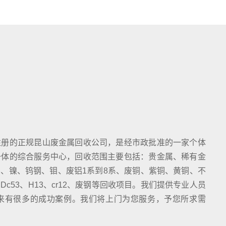
注册的正规昆山废金属回收公司，是经市政批准的一家个体
一体的综合服务中心，回收范围主要包括：贵金属、稀有金
、镍、钨钢、钼、废铝1系到8系、废铜、紫铜、黄铜、不
c53、H13、cr12、废钢等回收项目。我们提供专业人员
来有很多的成功案例。我们将上门为您服务，予您所求需