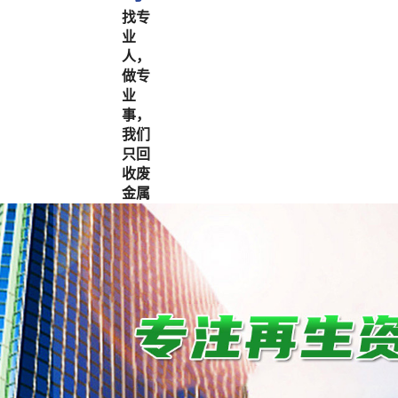
找专
业
人，
做专
业
事，
我们
只回
收废
金属