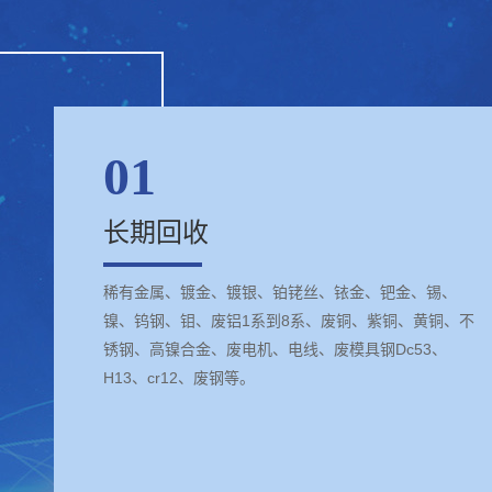
01
长期回收
稀有金属、镀金、镀银、铂铑丝、铱金、钯金、锡、
镍、钨钢、钼、废铝1系到8系、废铜、紫铜、黄铜、不
锈钢、高镍合金、废电机、电线、废模具钢Dc53、
H13、cr12、废钢等。