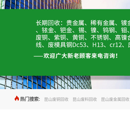

热门搜索:
昆山废铜回收
昆山废料回收
昆山废金属回收