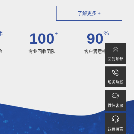
了解更多 +
年
+
%
100
90

验
专业回收团队
客户满意率
回到顶部

服务热线

微信客服

我要留言