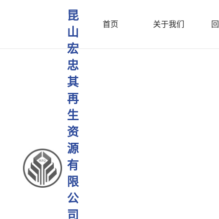
昆
首页
关于我们
回
山
宏
忠
其
再
生
资
源
有
限
公
司