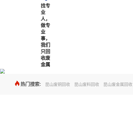
找专
业
人，
做专
业
事，
我们
只回
收废
金属

热门搜索:
昆山废铜回收
昆山废料回收
昆山废金属回收