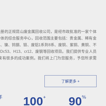
注册的正规昆山废金属回收公司，是经市政批准的一家个体
一体的综合服务中心，回收范围主要包括：贵金属、稀有金
、镍、钨钢、钼、废铝1系到8系、废铜、紫铜、黄铜、不
c53、H13、cr12、废钢等回收项目。我们提供专业人员
来有很多的成功案例。我们将上门为您服务，予您所求需
了解更多 +
年
+
%
100
90