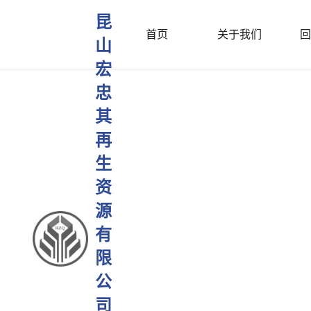
昆
首页
关于我们
回
山
宏
忠
其
再
生
资
源
有
限
公
司