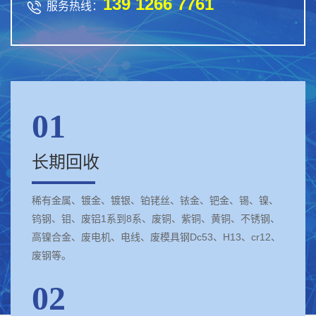
139 1266 7761

服务热线：
01
长期回收
稀有金属、镀金、镀银、铂铑丝、铱金、钯金、锡、镍、
钨钢、钼、废铝1系到8系、废铜、紫铜、黄铜、不锈钢、
高镍合金、废电机、电线、废模具钢Dc53、H13、cr12、
废钢等。
02