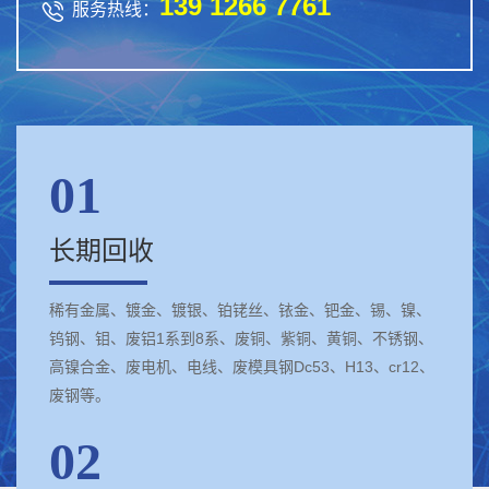
139 1266 7761

服务热线：
01
长期回收
稀有金属、镀金、镀银、铂铑丝、铱金、钯金、锡、镍、
钨钢、钼、废铝1系到8系、废铜、紫铜、黄铜、不锈钢、
高镍合金、废电机、电线、废模具钢Dc53、H13、cr12、
废钢等。
02