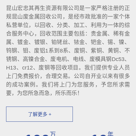
昆山宏忠其再生资源有限公司是一家严格注册的正
规昆山废金属回收公司，是经市政批准的一家个体
私营单位，以回收、分类、加工、利用为一体的综
合服务中心，回收范围主要包括：贵金属、稀有金
属、镀金、镀银、铂铑丝、铱金、钯金、锡、镍、
钨钢、钼、废铝1系到8系、废铜、紫铜、黄铜、不
锈钢、高镍合金、废电机、电线、废模具钢Dc53、
H13、cr12、废钢等回收项目。我们提供专业人员
上门免费报价，合理交易。公司自开业以来有很多
的成功案例。我们将上门为您服务，予您所求需
要，为您所急而急，所乐而乐！
了解更多 +
万
年