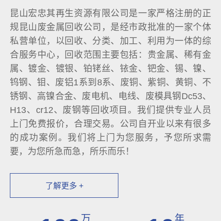
昆山宏忠其再生资源有限公司是一家严格注册的正
规昆山废金属回收公司，是经市政批准的一家个体
私营单位，以回收、分类、加工、利用为一体的综
合服务中心，回收范围主要包括：贵金属、稀有金
属、镀金、镀银、铂铑丝、铱金、钯金、锡、镍、
钨钢、钼、废铝1系到8系、废铜、紫铜、黄铜、不
锈钢、高镍合金、废电机、电线、废模具钢Dc53、
H13、cr12、废钢等回收项目。我们提供专业人员
上门免费报价，合理交易。公司自开业以来有很多
的成功案例。我们将上门为您服务，予您所求需
要，为您所急而急，所乐而乐！
了解更多 +
万
年