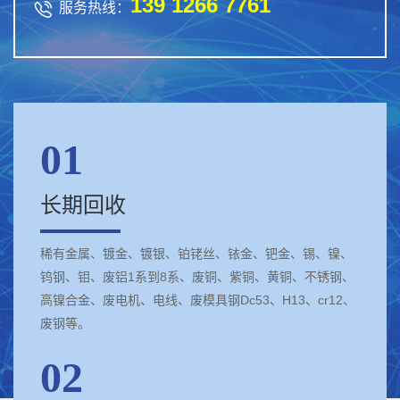
139 1266 7761

服务热线：
01
长期回收
稀有金属、镀金、镀银、铂铑丝、铱金、钯金、锡、镍、
钨钢、钼、废铝1系到8系、废铜、紫铜、黄铜、不锈钢、
高镍合金、废电机、电线、废模具钢Dc53、H13、cr12、
废钢等。
02