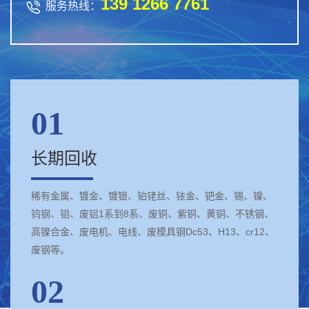
139 1266 7761

服务热线：
01
长期回收
稀有金属、镀金、镀银、铂铑丝、铱金、钯金、锡、镍、
钨钢、钼、废铝1系到8系、废铜、紫铜、黄铜、不锈钢、
高镍合金、废电机、电线、废模具钢Dc53、H13、cr12、
废钢等。
02