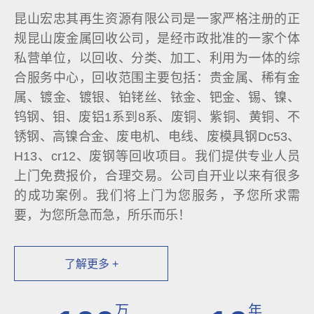
昆山宏忠其再生资源有限公司是一家严格注册的正
规昆山废金属回收公司，是经市政批准的一家个体
私营单位，以回收、分类、加工、利用为一体的综
合服务中心，回收范围主要包括：贵金属、稀有金
属、镀金、镀银、铂铑丝、铱金、钯金、锡、镍、
钨钢、钼、废铝1系到8系、废铜、紫铜、黄铜、不
锈钢、高镍合金、废电机、电线、废模具钢Dc53、
H13、cr12、废钢等回收项目。我们提供专业人员
上门免费报价，合理交易。公司自开业以来有很多
的成功案例。我们将上门为您服务，予您所求需
要，为您所急而急，所乐而乐！
了解更多 +
万
年