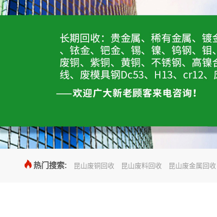

热门搜索:
昆山废铜回收
昆山废料回收
昆山废金属回收