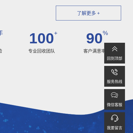
了解更多 +
年
+
%
100
90

验
专业回收团队
客户满意率
回到顶部

服务热线

微信客服

我要留言