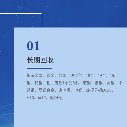
01
长期回收
稀有金属、镀金、镀银、铂铑丝、铱金、钯金、锡、
镍、钨钢、钼、废铝1系到8系、废铜、紫铜、黄铜、不
锈钢、高镍合金、废电机、电线、废模具钢Dc53、
H13、cr12、废钢等。