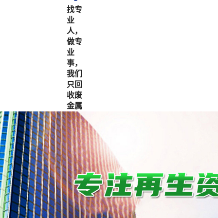
找专
业
人，
做专
业
事，
我们
只回
收废
金属