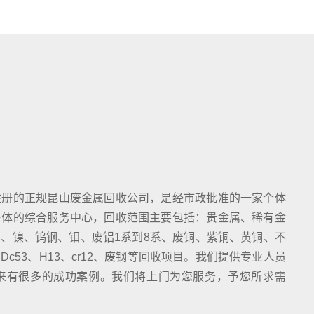
注册的正规昆山废金属回收公司，是经市政批准的一家个体
一体的综合服务中心，回收范围主要包括：贵金属、稀有金
、镍、钨钢、钼、废铝1系到8系、废铜、紫铜、黄铜、不
c53、H13、cr12、废钢等回收项目。我们提供专业人员
来有很多的成功案例。我们将上门为您服务，予您所求需