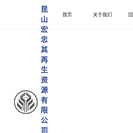
昆
首页
关于我们
回
山
宏
忠
其
再
生
资
源
有
限
公
司