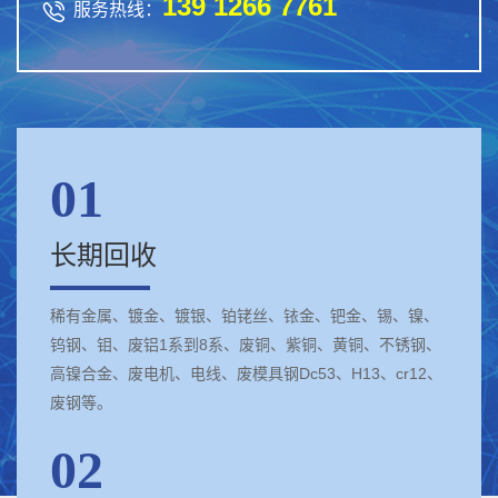
139 1266 7761

服务热线：
01
长期回收
稀有金属、镀金、镀银、铂铑丝、铱金、钯金、锡、镍、
钨钢、钼、废铝1系到8系、废铜、紫铜、黄铜、不锈钢、
高镍合金、废电机、电线、废模具钢Dc53、H13、cr12、
废钢等。
02