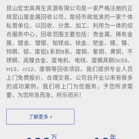
昆山宏忠其再生资源有限公司是一家严格注册的正
规昆山废金属回收公司，是经市政批准的一家个体
私营单位，以回收、分类、加工、利用为一体的综
合服务中心，回收范围主要包括：贵金属、稀有金
属、镀金、镀银、铂铑丝、铱金、钯金、锡、镍、
钨钢、钼、废铝1系到8系、废铜、紫铜、黄铜、不
锈钢、高镍合金、废电机、电线、废模具钢Dc53、
H13、cr12、废钢等回收项目。我们提供专业人员
上门免费报价，合理交易。公司自开业以来有很多
的成功案例。我们将上门为您服务，予您所求需
要，为您所急而急，所乐而乐！
了解更多 +
万
年