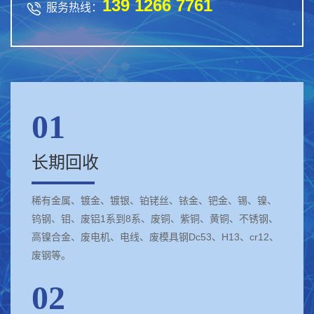
139 1266 7761

服务热线：
01
长期回收
稀有金属、镀金、镀银、铂铑丝、铱金、钯金、锡、镍、
钨钢、钼、废铝1系到8系、废铜、紫铜、黄铜、不锈钢、
高镍合金、废电机、电线、废模具钢Dc53、H13、cr12、
废钢等。
02