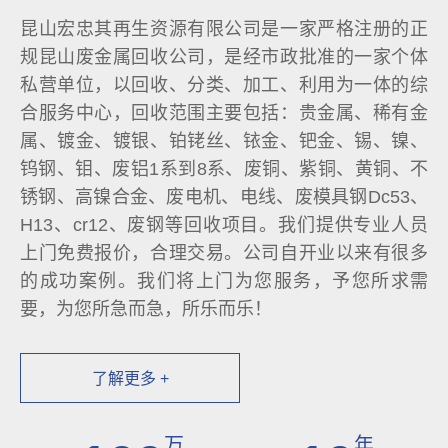
昆山宏忠其再生资源有限公司是一家严格注册的正
规昆山废金属回收公司，是经市政批准的一家个体
私营单位，以回收、分类、加工、利用为一体的综
合服务中心，回收范围主要包括：贵金属、稀有金
属、镀金、镀银、铂铑丝、铱金、钯金、锡、镍、
钨钢、钼、废铝1系到8系、废铜、紫铜、黄铜、不
锈钢、高镍合金、废电机、电线、废模具钢Dc53、
H13、cr12、废钢等回收项目。我们提供专业人员
上门免费报价，合理交易。公司自开业以来有很多
的成功案例。我们将上门为您服务，予您所求需
要，为您所急而急，所乐而乐！
了解更多 +
万
年