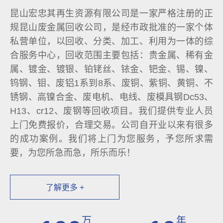
昆山宏忠其再生资源有限公司是一家严格注册的正
规昆山废金属回收公司，是经市政批准的一家个体
私营单位，以回收、分类、加工、利用为一体的综
合服务中心，回收范围主要包括：贵金属、稀有金
属、镀金、镀银、铂铑丝、铱金、钯金、锡、镍、
钨钢、钼、废铝1系到8系、废铜、紫铜、黄铜、不
锈钢、高镍合金、废电机、电线、废模具钢Dc53、
H13、cr12、废钢等回收项目。我们提供专业人员
上门免费报价，合理交易。公司自开业以来有很多
的成功案例。我们将上门为您服务，予您所求需
要，为您所急而急，所乐而乐！
了解更多 +
万
年