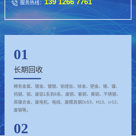
139 1266 7761

服务热线：
01
长期回收
稀有金属、镀金、镀银、铂铑丝、铱金、钯金、锡、镍、
钨钢、钼、废铝1系到8系、废铜、紫铜、黄铜、不锈钢、
高镍合金、废电机、电线、废模具钢Dc53、H13、cr12、
废钢等。
02