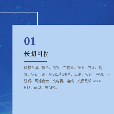
01
长期回收
稀有金属、镀金、镀银、铂铑丝、铱金、钯金、锡、
镍、钨钢、钼、废铝1系到8系、废铜、紫铜、黄铜、不
锈钢、高镍合金、废电机、电线、废模具钢Dc53、
H13、cr12、废钢等。