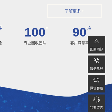
了解更多 +
年
+
%
100
90

验
专业回收团队
客户满意率
回到顶部

服务热线

微信客服

我要留言