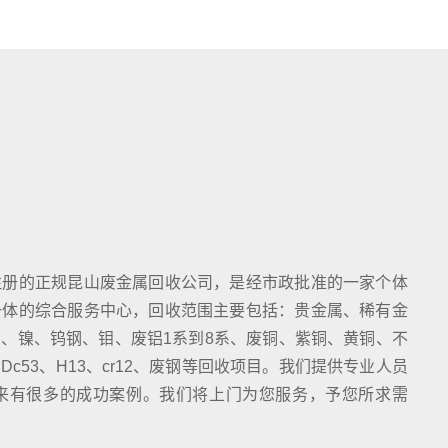
注册的正规昆山废金属回收公司，是经市政批准的一家个体
一体的综合服务中心，回收范围主要包括：贵金属、稀有金
、镍、钨钢、钼、废铝1系到8系、废铜、紫铜、黄铜、不
c53、H13、cr12、废钢等回收项目。我们提供专业人员
来有很多的成功案例。我们将上门为您服务，予您所求需