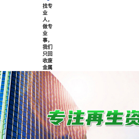
找专
业
人，
做专
业
事，
我们
只回
收废
金属