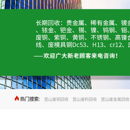

热门搜索:
昆山废铜回收
昆山废料回收
昆山废金属回收