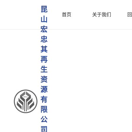
昆
首页
关于我们
回
山
宏
忠
其
再
生
资
源
有
限
公
司