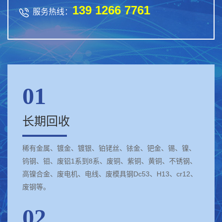
139 1266 7761

服务热线：
01
长期回收
稀有金属、镀金、镀银、铂铑丝、铱金、钯金、锡、镍、
钨钢、钼、废铝1系到8系、废铜、紫铜、黄铜、不锈钢、
高镍合金、废电机、电线、废模具钢Dc53、H13、cr12、
废钢等。
02