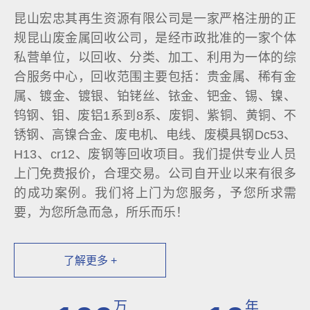
昆山宏忠其再生资源有限公司是一家严格注册的正
规昆山废金属回收公司，是经市政批准的一家个体
私营单位，以回收、分类、加工、利用为一体的综
合服务中心，回收范围主要包括：贵金属、稀有金
属、镀金、镀银、铂铑丝、铱金、钯金、锡、镍、
钨钢、钼、废铝1系到8系、废铜、紫铜、黄铜、不
锈钢、高镍合金、废电机、电线、废模具钢Dc53、
H13、cr12、废钢等回收项目。我们提供专业人员
上门免费报价，合理交易。公司自开业以来有很多
的成功案例。我们将上门为您服务，予您所求需
要，为您所急而急，所乐而乐！
了解更多 +
万
年