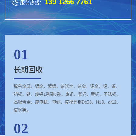
139 1266 7761

服务热线：
01
长期回收
稀有金属、镀金、镀银、铂铑丝、铱金、钯金、锡、镍、
钨钢、钼、废铝1系到8系、废铜、紫铜、黄铜、不锈钢、
高镍合金、废电机、电线、废模具钢Dc53、H13、cr12、
废钢等。
02