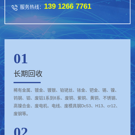
139 1266 7761

服务热线：
01
长期回收
稀有金属、镀金、镀银、铂铑丝、铱金、钯金、锡、镍、
钨钢、钼、废铝1系到8系、废铜、紫铜、黄铜、不锈钢、
高镍合金、废电机、电线、废模具钢Dc53、H13、cr12、
废钢等。
02