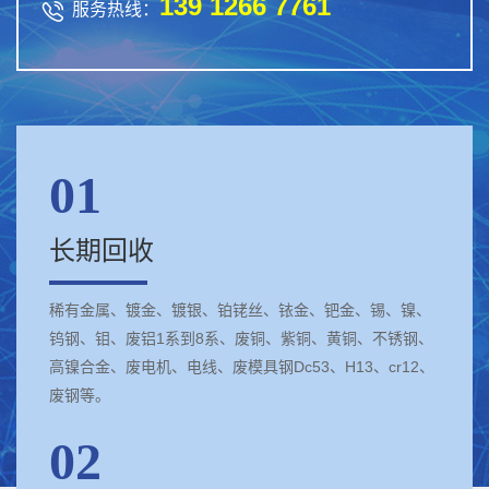
139 1266 7761

服务热线：
01
长期回收
稀有金属、镀金、镀银、铂铑丝、铱金、钯金、锡、镍、
钨钢、钼、废铝1系到8系、废铜、紫铜、黄铜、不锈钢、
高镍合金、废电机、电线、废模具钢Dc53、H13、cr12、
废钢等。
02