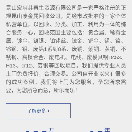
昆山宏忠其再生资源有限公司是一家严格注册的正
规昆山废金属回收公司，是经市政批准的一家个体
私营单位，以回收、分类、加工、利用为一体的综
合服务中心，回收范围主要包括：贵金属、稀有金
属、镀金、镀银、铂铑丝、铱金、钯金、锡、镍、
钨钢、钼、废铝1系到8系、废铜、紫铜、黄铜、不
锈钢、高镍合金、废电机、电线、废模具钢Dc53、
H13、cr12、废钢等回收项目。我们提供专业人员
上门免费报价，合理交易。公司自开业以来有很多
的成功案例。我们将上门为您服务，予您所求需
要，为您所急而急，所乐而乐！
了解更多 +
万
年