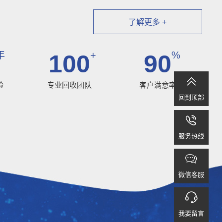
了解更多 +
年
+
%
100
90

验
专业回收团队
客户满意率
回到顶部

服务热线

微信客服

我要留言