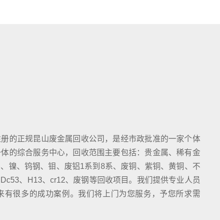
注册的正规昆山废金属回收公司，是经市政批准的一家个体
一体的综合服务中心，回收范围主要包括：贵金属、稀有金
、镍、钨钢、钼、废铝1系到8系、废铜、紫铜、黄铜、不
c53、H13、cr12、废钢等回收项目。我们提供专业人员
来有很多的成功案例。我们将上门为您服务，予您所求需