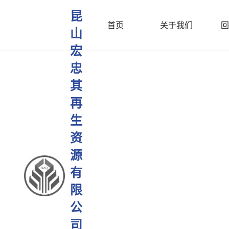
昆
首页
关于我们
回
山
宏
忠
其
再
生
资
源
有
限
公
司