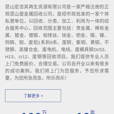
昆山宏忠其再生资源有限公司是一家严格注册的正
规昆山废金属回收公司，是经市政批准的一家个体
私营单位，以回收、分类、加工、利用为一体的综
合服务中心，回收范围主要包括：贵金属、稀有金
属、镀金、镀银、铂铑丝、铱金、钯金、锡、镍、
钨钢、钼、废铝1系到8系、废铜、紫铜、黄铜、不
锈钢、高镍合金、废电机、电线、废模具钢Dc53、
H13、cr12、废钢等回收项目。我们提供专业人员
上门免费报价，合理交易。公司自开业以来有很多
的成功案例。我们将上门为您服务，予您所求需
要，为您所急而急，所乐而乐！
了解更多 +
万
年