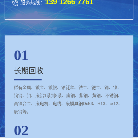
139 1266 7761

服务热线：
01
长期回收
稀有金属、镀金、镀银、铂铑丝、铱金、钯金、锡、镍、
钨钢、钼、废铝1系到8系、废铜、紫铜、黄铜、不锈钢、
高镍合金、废电机、电线、废模具钢Dc53、H13、cr12、
废钢等。
02