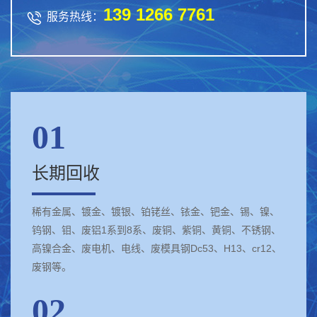
139 1266 7761

服务热线：
01
长期回收
稀有金属、镀金、镀银、铂铑丝、铱金、钯金、锡、镍、
钨钢、钼、废铝1系到8系、废铜、紫铜、黄铜、不锈钢、
高镍合金、废电机、电线、废模具钢Dc53、H13、cr12、
废钢等。
02