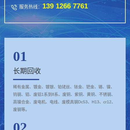
139 1266 7761

服务热线：
01
长期回收
稀有金属、镀金、镀银、铂铑丝、铱金、钯金、锡、镍、
钨钢、钼、废铝1系到8系、废铜、紫铜、黄铜、不锈钢、
高镍合金、废电机、电线、废模具钢Dc53、H13、cr12、
废钢等。
02