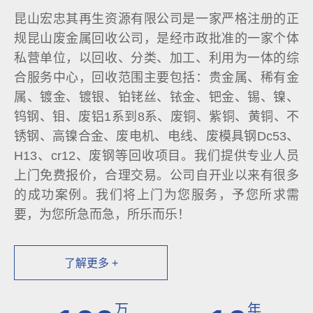
昆山宏忠其再生资源有限公司是一家严格注册的正
规昆山废金属回收公司，是经市政批准的一家个体
私营单位，以回收、分类、加工、利用为一体的综
合服务中心，回收范围主要包括：贵金属、稀有金
属、镀金、镀银、铂铑丝、铱金、钯金、锡、镍、
钨钢、钼、废铝1系到8系、废铜、紫铜、黄铜、不
锈钢、高镍合金、废电机、电线、废模具钢Dc53、
H13、cr12、废钢等回收项目。我们提供专业人员
上门免费报价，合理交易。公司自开业以来有很多
的成功案例。我们将上门为您服务，予您所求需
要，为您所急而急，所乐而乐！
了解更多 +
万
年