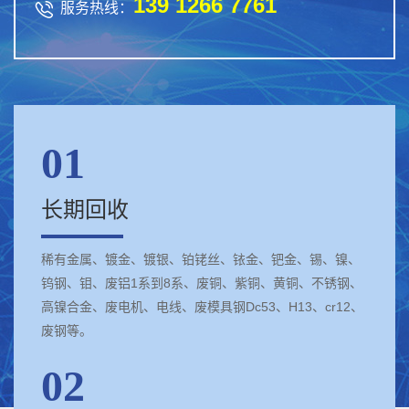
139 1266 7761

服务热线：
01
长期回收
稀有金属、镀金、镀银、铂铑丝、铱金、钯金、锡、镍、
钨钢、钼、废铝1系到8系、废铜、紫铜、黄铜、不锈钢、
高镍合金、废电机、电线、废模具钢Dc53、H13、cr12、
废钢等。
02