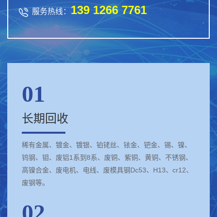
139 1266 7761

服务热线：
01
长期回收
稀有金属、镀金、镀银、铂铑丝、铱金、钯金、锡、镍、
钨钢、钼、废铝1系到8系、废铜、紫铜、黄铜、不锈钢、
高镍合金、废电机、电线、废模具钢Dc53、H13、cr12、
废钢等。
02