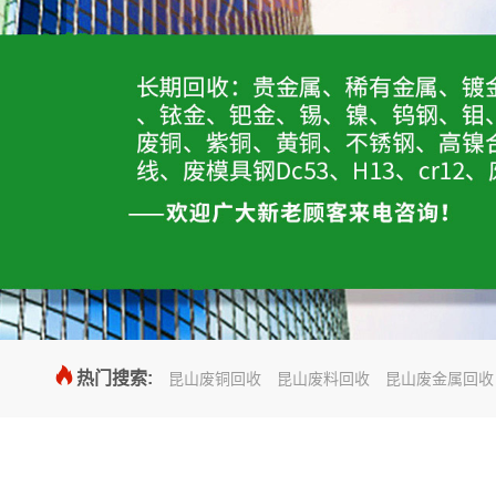

热门搜索:
昆山废铜回收
昆山废料回收
昆山废金属回收