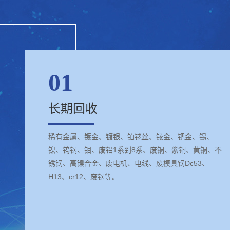
01
长期回收
稀有金属、镀金、镀银、铂铑丝、铱金、钯金、锡、
镍、钨钢、钼、废铝1系到8系、废铜、紫铜、黄铜、不
锈钢、高镍合金、废电机、电线、废模具钢Dc53、
H13、cr12、废钢等。