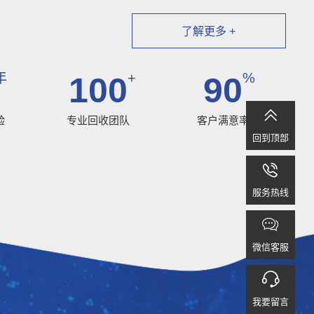
了解更多 +
年
+
%
100
90

验
专业回收团队
客户满意率
回到顶部

服务热线

微信客服

我要留言