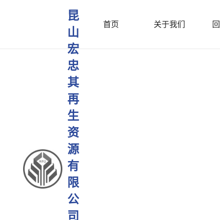
昆
首页
关于我们
回
山
宏
忠
其
再
生
资
源
有
限
公
司