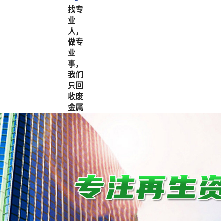
找专
业
人，
做专
业
事，
我们
只回
收废
金属