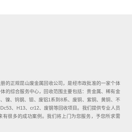
注册的正规昆山废金属回收公司，是经市政批准的一家个体
一体的综合服务中心，回收范围主要包括：贵金属、稀有金
、镍、钨钢、钼、废铝1系到8系、废铜、紫铜、黄铜、不
c53、H13、cr12、废钢等回收项目。我们提供专业人员
来有很多的成功案例。我们将上门为您服务，予您所求需