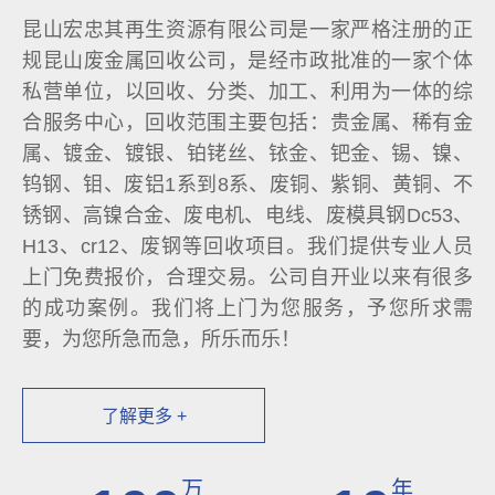
昆山宏忠其再生资源有限公司是一家严格注册的正
规昆山废金属回收公司，是经市政批准的一家个体
私营单位，以回收、分类、加工、利用为一体的综
合服务中心，回收范围主要包括：贵金属、稀有金
属、镀金、镀银、铂铑丝、铱金、钯金、锡、镍、
钨钢、钼、废铝1系到8系、废铜、紫铜、黄铜、不
锈钢、高镍合金、废电机、电线、废模具钢Dc53、
H13、cr12、废钢等回收项目。我们提供专业人员
上门免费报价，合理交易。公司自开业以来有很多
的成功案例。我们将上门为您服务，予您所求需
要，为您所急而急，所乐而乐！
了解更多 +
万
年