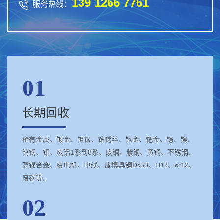
139 1266 7761

服务热线：
01
长期回收
稀有金属、镀金、镀银、铂铑丝、铱金、钯金、锡、镍、
钨钢、钼、废铝1系到8系、废铜、紫铜、黄铜、不锈钢、
高镍合金、废电机、电线、废模具钢Dc53、H13、cr12、
废钢等。
02