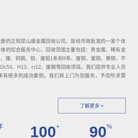
注册的正规昆山废金属回收公司，是经市政批准的一家个体
一体的综合服务中心，回收范围主要包括：贵金属、稀有金
、镍、钨钢、钼、废铝1系到8系、废铜、紫铜、黄铜、不
c53、H13、cr12、废钢等回收项目。我们提供专业人员
来有很多的成功案例。我们将上门为您服务，予您所求需
了解更多 +
年
+
%
100
90