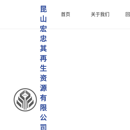
昆
首页
关于我们
回
山
宏
忠
其
再
生
资
源
有
限
公
司