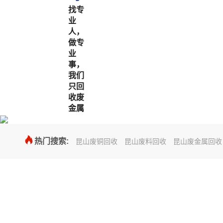
找专
业
人，
做专
业
事，
我们
只回
收废
金属

热门搜索:
昆山废铜回收
昆山废料回收
昆山废金属回收