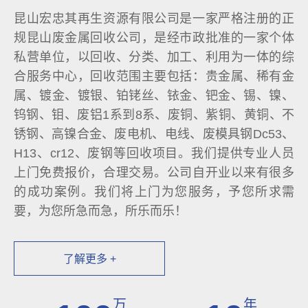
昆山宏忠其再生资源有限公司是一家严格注册的正
规昆山废金属回收公司，是经市政批准的一家个体
私营单位，以回收、分类、加工、利用为一体的综
合服务中心，回收范围主要包括：贵金属、稀有金
属、镀金、镀银、铂铑丝、铱金、钯金、锡、镍、
钨钢、钼、废铝1系到8系、废铜、紫铜、黄铜、不
锈钢、高镍合金、废电机、电线、废模具钢Dc53、
H13、cr12、废钢等回收项目。我们提供专业人员
上门免费报价，合理交易。公司自开业以来有很多
的成功案例。我们将上门为您服务，予您所求需
要，为您所急而急，所乐而乐！
了解更多 +
万
年