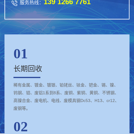
139 1266 7761

服务热线：
01
长期回收
稀有金属、镀金、镀银、铂铑丝、铱金、钯金、锡、镍、
钨钢、钼、废铝1系到8系、废铜、紫铜、黄铜、不锈钢、
高镍合金、废电机、电线、废模具钢Dc53、H13、cr12、
废钢等。
02