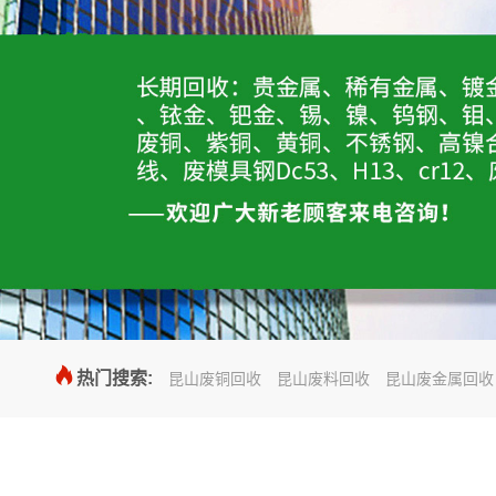

热门搜索:
昆山废铜回收
昆山废料回收
昆山废金属回收