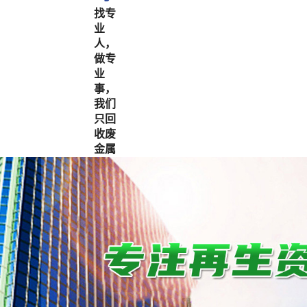
找专
业
人，
做专
业
事，
我们
只回
收废
金属