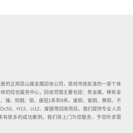
注册的正规昆山废金属回收公司，是经市政批准的一家个体
一体的综合服务中心，回收范围主要包括：贵金属、稀有金
、镍、钨钢、钼、废铝1系到8系、废铜、紫铜、黄铜、不
c53、H13、cr12、废钢等回收项目。我们提供专业人员
来有很多的成功案例。我们将上门为您服务，予您所求需