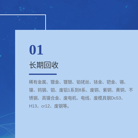
01
长期回收
稀有金属、镀金、镀银、铂铑丝、铱金、钯金、锡、
镍、钨钢、钼、废铝1系到8系、废铜、紫铜、黄铜、不
锈钢、高镍合金、废电机、电线、废模具钢Dc53、
H13、cr12、废钢等。