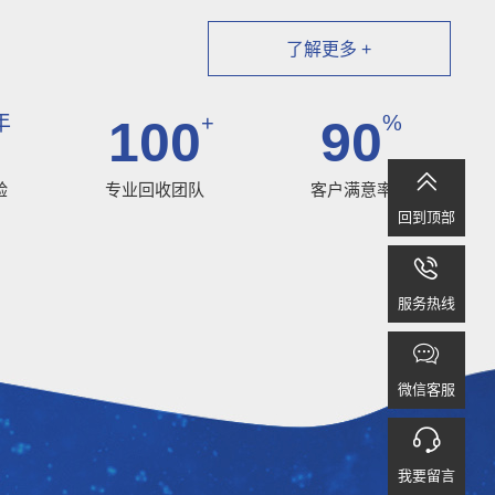
了解更多 +
年
+
%
100
90

验
专业回收团队
客户满意率
回到顶部

服务热线

微信客服

我要留言