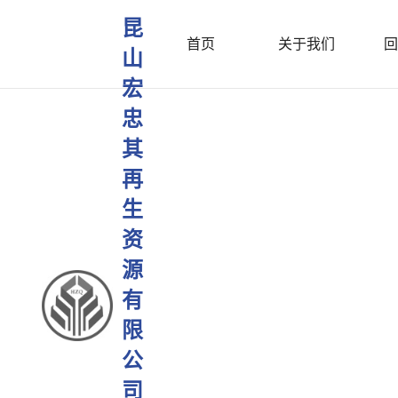
昆
首页
关于我们
回
山
宏
忠
其
再
生
资
源
有
限
公
司