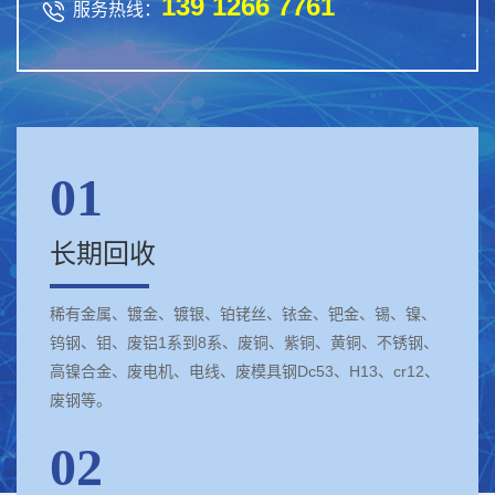
139 1266 7761

服务热线：
01
长期回收
稀有金属、镀金、镀银、铂铑丝、铱金、钯金、锡、镍、
钨钢、钼、废铝1系到8系、废铜、紫铜、黄铜、不锈钢、
高镍合金、废电机、电线、废模具钢Dc53、H13、cr12、
废钢等。
02