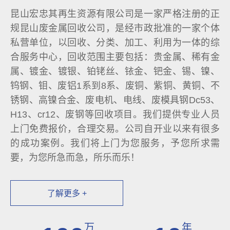
昆山宏忠其再生资源有限公司是一家严格注册的正
规昆山废金属回收公司，是经市政批准的一家个体
私营单位，以回收、分类、加工、利用为一体的综
合服务中心，回收范围主要包括：贵金属、稀有金
属、镀金、镀银、铂铑丝、铱金、钯金、锡、镍、
钨钢、钼、废铝1系到8系、废铜、紫铜、黄铜、不
锈钢、高镍合金、废电机、电线、废模具钢Dc53、
H13、cr12、废钢等回收项目。我们提供专业人员
上门免费报价，合理交易。公司自开业以来有很多
的成功案例。我们将上门为您服务，予您所求需
要，为您所急而急，所乐而乐！
了解更多 +
万
年