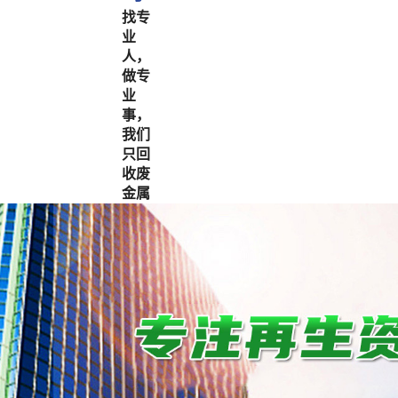
找专
业
人，
做专
业
事，
我们
只回
收废
金属