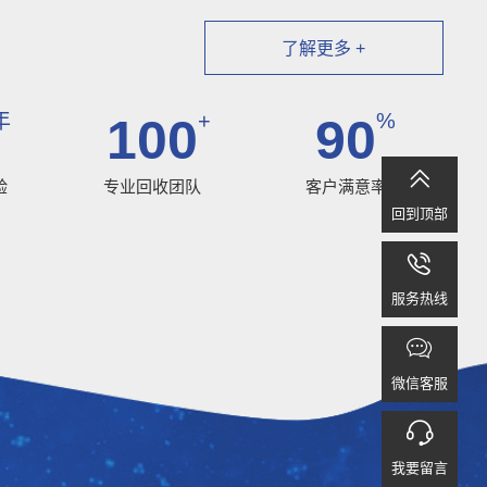
了解更多 +
年
+
%
100
90

验
专业回收团队
客户满意率
回到顶部

服务热线

微信客服

我要留言