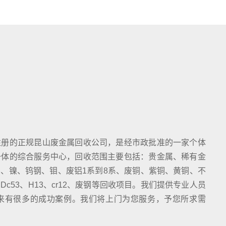
注册的正规昆山废金属回收公司，是经市政批准的一家个体
一体的综合服务中心，回收范围主要包括：贵金属、稀有金
、镍、钨钢、钼、废铝1系到8系、废铜、紫铜、黄铜、不
c53、H13、cr12、废钢等回收项目。我们提供专业人员
来有很多的成功案例。我们将上门为您服务，予您所求需