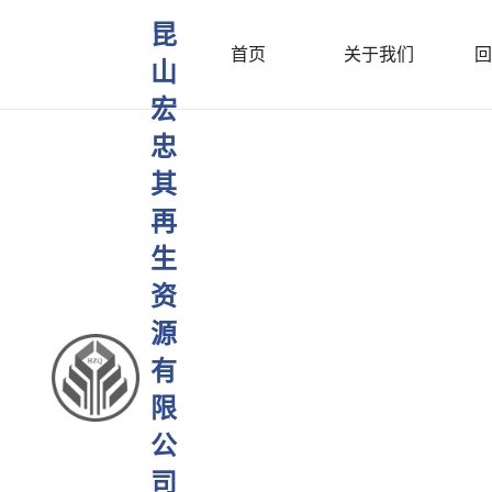
昆
首页
关于我们
回
山
宏
忠
其
再
生
资
源
有
限
公
司