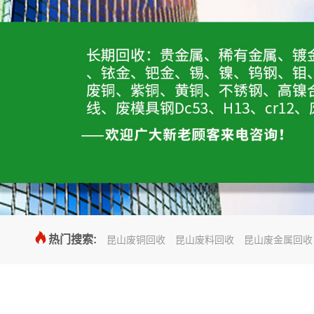

热门搜索:
昆山废铜回收
昆山废料回收
昆山废金属回收