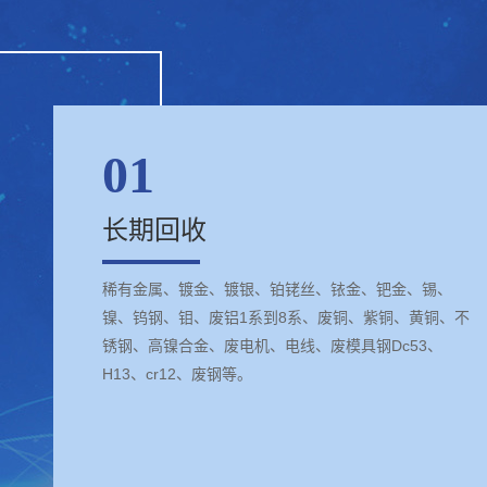
01
长期回收
稀有金属、镀金、镀银、铂铑丝、铱金、钯金、锡、
镍、钨钢、钼、废铝1系到8系、废铜、紫铜、黄铜、不
锈钢、高镍合金、废电机、电线、废模具钢Dc53、
H13、cr12、废钢等。